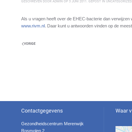
GESCHREVEN DOOR
ADMIN
OP
3 JUNI 2011
. GEPOST IN
UNCATEGORIZED
Als u vragen heeft over de EHEC-bacterie dan verwijzen w
www.rivm.nl
. Daar kunt u antwoorden vinden op de mee
VORIGE
Contactgegevens
Waar v
Gezondheidscentrum Merenwijk
Rosmolen 2