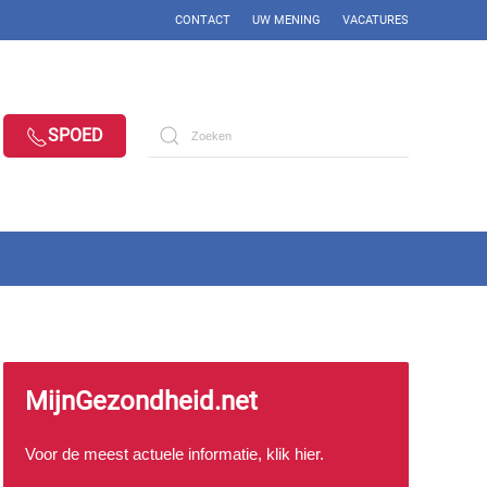
CONTACT
UW MENING
VACATURES
SPOED
MijnGezondheid.net
Voor de meest actuele informatie, klik
hier
.