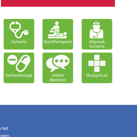
n het
ngen.