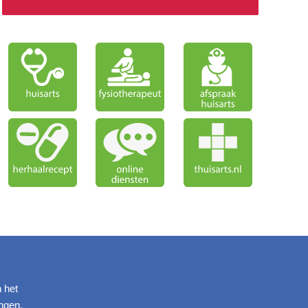
n het
ngen.