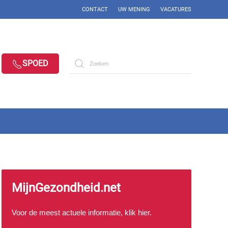
CONTACT
UW MENING
VACATURES
SPOED
MijnGezondheid.net
Voor de meest actuele informatie, klik
hier
.