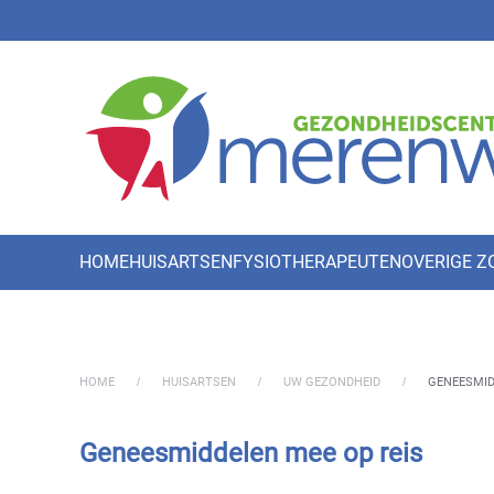
Skip to main content
HOME
HUISARTSEN
FYSIOTHERAPEUTEN
OVERIGE 
HOME
HUISARTSEN
UW GEZONDHEID
GENEESMID
Geneesmiddelen mee op reis