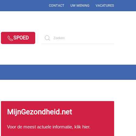
CONTACT
UW MENING
VACATURES
SPOED
MijnGezondheid.net
Voor de meest actuele informatie, klik
hier
.