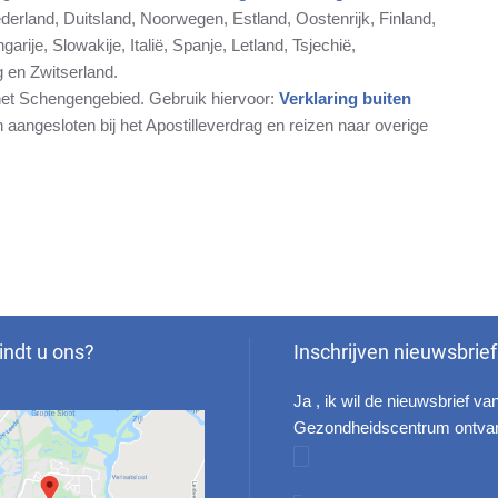
erland, Duitsland, Noorwegen, Estland, Oostenrijk, Finland,
arije, Slowakije, Italië, Spanje, Letland, Tsjechië,
 en Zwitserland.
 het Schengengebied. Gebruik hiervoor:
Verklaring buiten
n aangesloten bij het Apostilleverdrag en reizen naar overige
indt u ons?
Inschrijven nieuwsbrief
Ja , ik wil de nieuwsbrief va
Gezondheidscentrum ontva