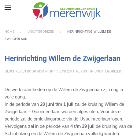
Skip to main content
HOME
UNCATEGORIZED
HERINRICHTING WILLEM DE
ZWIJGERLAAN
Herinrichting Willem de Zwijgerlaan
GESCHREVEN DOOR
ADMIN
OP
17 JUNI 2011
. GEPOST IN
UNCATEGORIZED
.
De werkzaamheden op de Willem de Zwijgerlaan zijn nog in
volle gang.
In de periode van
20 juni t/m 1 juli
zal de kruising Willem de
Zwijgerlaan – Gooimeerlaan worden afgesloten. Voor deze
periode zal de omleidingsroute via de IJsselmeerlaan lopen.
Vervolgens zal in de periode van
4 t/m 29 juli
de kruising van de
Schipholweg en de Willem de Zwijgerlaan volledig worden