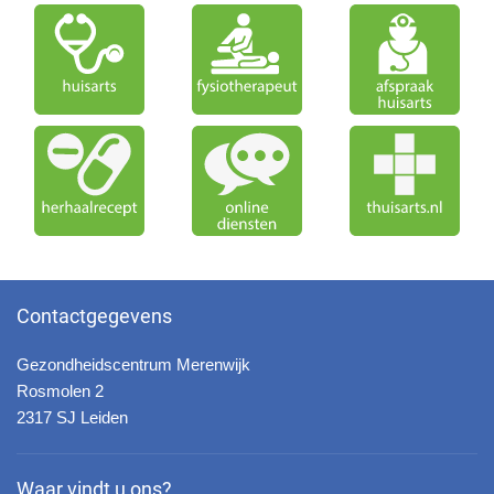
Contactgegevens
Gezondheidscentrum Merenwijk
Rosmolen 2
2317 SJ Leiden
Waar vindt u ons?