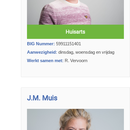
Huisarts
BIG Nummer:
59911151401
Aanwezigheid:
dinsdag, woensdag en vrijdag
Werkt samen met:
R. Vervoorn
J.M. Muis