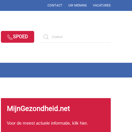
CONTACT
UW MENING
VACATURES
SPOED
MijnGezondheid.net
Voor de meest actuele informatie, klik
hier
.