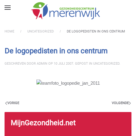
Skip to main content
HOME
UNCATEGORIZED
DE LOGOPEDISTEN IN ONS CENTRUM
De logopedisten in ons centrum
GESCHREVEN DOOR
ADMIN
OP
10 JULI 2007
. GEPOST IN
UNCATEGORIZED
.
VORIGE
VOLGENDE
MijnGezondheid.net