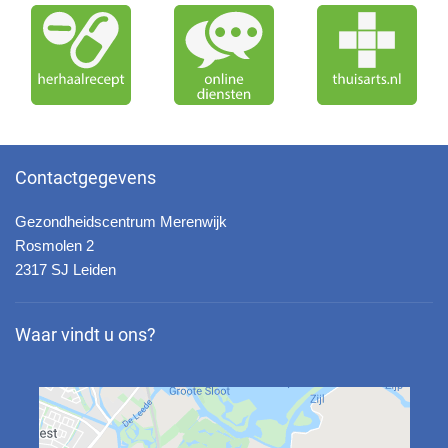
Contactgegevens
Gezondheidscentrum Merenwijk
Rosmolen 2
2317 SJ Leiden
Waar vindt u ons?