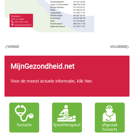
VORIGE
VOLGENDE
MijnGezondheid.net
Voor de meest actuele informatie, klik
hier
.