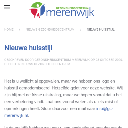
Skip to main content
HOME
NIEUWS GEZONDHEIDSCENTRUM
NIEUWE HUISSTIJL
Nieuwe huisstijl
GESCHREVEN DOOR
GEZONDHEIDSCENTRUM MERENWIJK
OP
23 OKTOBER 2020
.
GEPOST IN
NIEUWS GEZONDHEIDSCENTRUM
.
Het is u wellicht al opgevallen, maar we hebben ons logo en
huisstijl gemoderniseerd. Hetzelfde geldt voor deze website. Wij
zijn blij met de frisse uitstraling, maar we hopen vooral dat u het
een verbetering vindt. Laat ons vooral weten als u iets mist of
opmerkingen heeft. Stuur daarvoor een mail naar
info@gc-
merenwijk.nl
.
In de praktijk hebben we voor u een ansichtkaart met daarop de