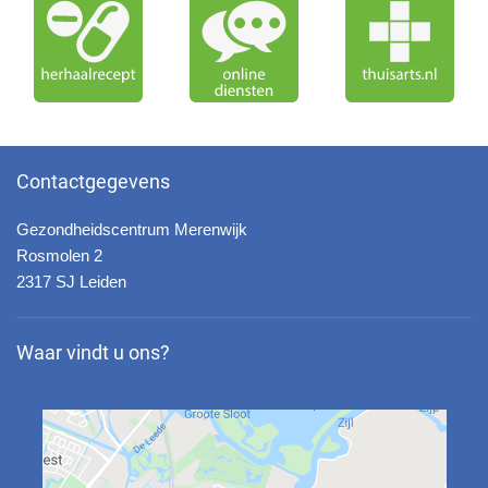
Contactgegevens
Gezondheidscentrum Merenwijk
Rosmolen 2
2317 SJ Leiden
Waar vindt u ons?