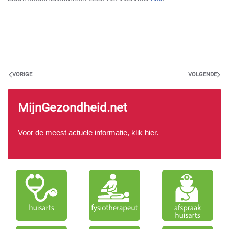
VORIGE
VOLGENDE
MijnGezondheid.net
Voor de meest actuele informatie, klik
hier
.