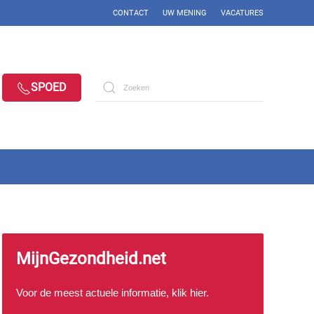
CONTACT
UW MENING
VACATURES
SPOED
MijnGezondheid.net
Voor de meest actuele informatie, klik
hier
.