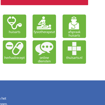
n het
ngen.