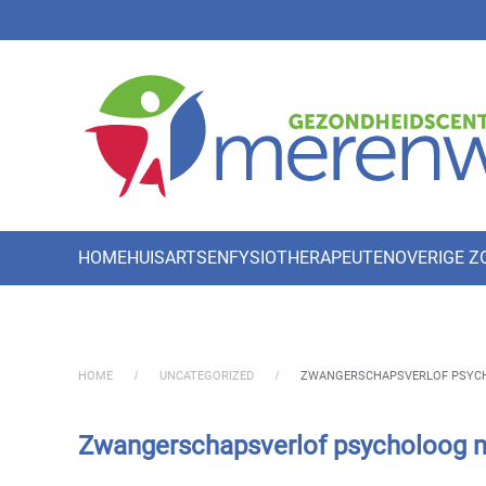
Skip to main content
HOME
HUISARTSEN
FYSIOTHERAPEUTEN
OVERIGE 
HOME
UNCATEGORIZED
ZWANGERSCHAPSVERLOF PSYCH
Zwangerschapsverlof psycholoog m