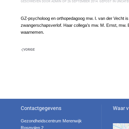
GESCHREVEN DOOR
ADMIN
OP
26 SEPTEMBER 2014
. GEPOST IN
UNCATE
GZ-psycholoog en orthopedagoog mw. I. van der Vecht is 
zwangerschapsverlof. Haar collega’s mw. M. Ernst, mw. B
waarnemen.
VORIGE
Contactgegevens
Waar v
Gezondheidscentrum Merenwijk
Rosmolen 2