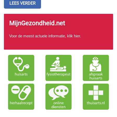
LEES VERDER
MijnGezondheid.net
Voor de meest actuele informatie, klik
hier
.