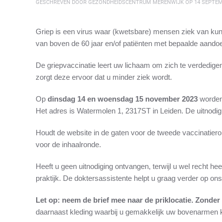
GESCHREVEN DOOR
GEZONDHEIDSCENTRUM MERENWIJK
OP
14 SEPTEM
Griep is een virus waar (kwetsbare) mensen ziek van kun
van boven de 60 jaar en/of patiënten met bepaalde aandoen
De griepvaccinatie leert uw lichaam om zich te verdedigen t
zorgt deze ervoor dat u minder ziek wordt.
Op
dinsdag 14 en woensdag 15 november 2023
worden
Het adres is Watermolen 1, 2317ST in Leiden. De uitnodi
Houdt de website in de gaten voor de tweede vaccinatier
voor de inhaalronde.
Heeft u geen uitnodiging ontvangen, terwijl u wel recht h
praktijk. De doktersassistente helpt u graag verder op o
Let op: neem de brief mee naar de priklocatie. Zonder
daarnaast kleding waarbij u gemakkelijk uw bovenarmen k