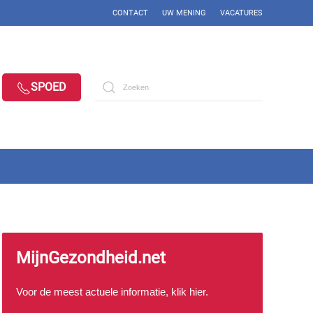
CONTACT
UW MENING
VACATURES
SPOED
MijnGezondheid.net
Voor de meest actuele informatie, klik
hier
.