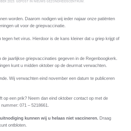
BER 2023
. GEPOST IN
NIEUWS GEZONDHEIDSCENTRUM
.
nen worden. Daarom nodigen wij ieder najaar onze patiënten
ingen uit voor de griepvaccinatie.
egen het virus. Hierdoor is de kans kleiner dat u griep krijgt of
 de jaarlijkse griepvaccinaties gegeven in de Regenboogkerk.
gingen kunt u midden oktober op de deurmat verwachten.
onde. Wij verwachten eind november een datum te publiceren
eeft op een prik? Neem dan eind oktober contact op met de
ns nummer: 071 – 5218661.
 uitnodiging kunnen wij u helaas niet vaccineren.
Draag
unt ontbloten.