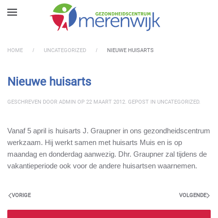
Skip to main content
HOME
UNCATEGORIZED
NIEUWE HUISARTS
Nieuwe huisarts
GESCHREVEN DOOR
ADMIN
OP
22 MAART 2012
. GEPOST IN
UNCATEGORIZED
.
Vanaf 5 april is huisarts J. Graupner in ons gezondheidscentrum
werkzaam. Hij werkt samen met huisarts Muis en is op
maandag en donderdag aanwezig. Dhr. Graupner zal tijdens de
vakantieperiode ook voor de andere huisartsen waarnemen.
VORIGE
VOLGENDE