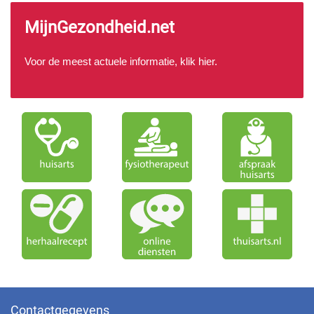
MijnGezondheid.net
Voor de meest actuele informatie, klik
hier
.
Contactgegevens